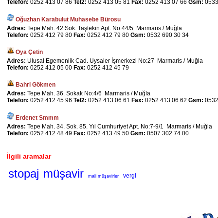
Telefon:
0252 413 07 86
Tel2:
0252 413 05 81
Fax:
0252 413 07 66
Gsm:
0533
Oğuzhan Karabulut Muhasebe Bürosu
Adres:
Tepe Mah. 42 Sok. Taştekin Apt. No:44/5 Marmaris / Muğla
Telefon:
0252 412 79 80
Fax:
0252 412 79 80
Gsm:
0532 690 30 34
Oya Çetin
Adres:
Ulusal Egemenlik Cad. Uysaler İşmerkezi No:27 Marmaris / Muğla
Telefon:
0252 412 05 00
Fax:
0252 412 45 79
Bahri Gökmen
Adres:
Tepe Mah. 36. Sokak No:4/6 Marmaris / Muğla
Telefon:
0252 412 45 96
Tel2:
0252 413 06 61
Fax:
0252 413 06 62
Gsm:
0532
Erdenet Smmm
Adres:
Tepe Mah. 34. Sok. 85. Yıl Cumhuriyet Apt. No:7-9/1 Marmaris / Muğla
Telefon:
0252 412 48 49
Fax:
0252 413 49 50
Gsm:
0507 302 74 00
İlgili aramalar
stopaj
müşavir
vergi
mali müşavirler