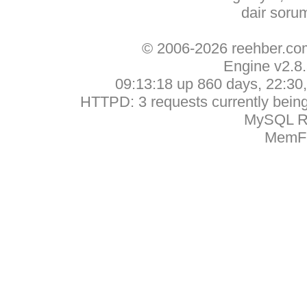
dair soru
© 2006-2026 reehber.c
Engine v2.8
09:13:18 up 860 days, 22:30, 
HTTPD: 3 requests currently being 
MySQL Ru
MemFr