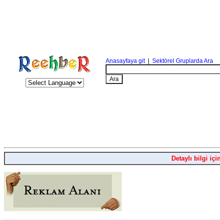
Anasayfaya git
|
Sektörel Gruplarda Ara
Detaylı bilgi içi