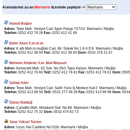
Aramalarınız şu an
Marmaris
ilçesinde yapılıyor ->
Hamdi Boğan
Adres:
Tepe Mah. Yeniyol Cad. İlgün Pasajı 727/14 Marmaris / Muğla
Telefon:
0252 422 78 28
Fax:
0252 412 41 49
Bahri Akan S.m.m.m.
Adres:
K.altı Mah.m.muğlalı Cad. 86. Sokak No:1 K:4 D:6 Marmaris / Muğla
Telefon:
0252 412 38 04
Fax:
0252 412 38 04
Gsm:
0532 376 21 67
Mehmet Akdeniz S.m. Mali Müşavir
Adres:
Kemeraltı Mah. 62 Sok. No:26/1 Tapu Karşısı Marmaris / Muğla
Telefon:
0252 412 76 60
Tel2:
0252 412 76 61
Fax:
0252 412 76 61
Gsm:
0505
Şahap Adar
Adres:
Tepe Mah. Yeniyol Cad. Salih Yüce İş Merkezi Kat:2 Marmaris / Muğla
Telefon:
0252 413 58 58
Tel2:
0532 277 49 28
Fax:
0252 413 98 98
Gsm:
0534
Özkan Baldağ
Adres:
Çamdibi Mah. Molakent Sok. No:66 Marmaris / Muğla
Telefon:
0252 412 75 32
Gsm:
0532 474 62 73
Yana Yüksel Turizm
Adres:
Uzun Yalı Caddesi No:52/b Marmaris / Muğla