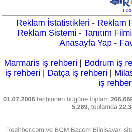
1
-
2
-
3
Reklam İstatistikleri
-
Reklam R
Reklam Sistemi
-
Tanıtım Filmi
Anasayfa Yap
-
Fav
Marmaris iş rehberi
|
Bodrum iş re
iş rehberi
|
Datça iş rehberi
|
Mila
iş rehber
01.07.2006
tarihinden bugüne toplam
266,66
5,269
, toplamda
22,3
Reehber.com ve BCM Bacom Bilgisayar, sitede