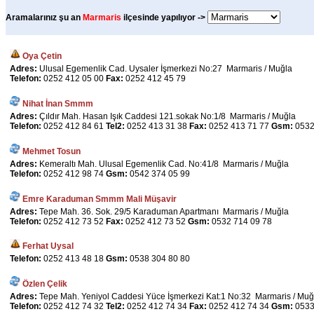
Aramalarınız şu an
Marmaris
ilçesinde yapılıyor ->
Oya Çetin
Adres:
Ulusal Egemenlik Cad. Uysaler İşmerkezi No:27 Marmaris / Muğla
Telefon:
0252 412 05 00
Fax:
0252 412 45 79
Nihat İnan Smmm
Adres:
Çıldır Mah. Hasan Işık Caddesi 121.sokak No:1/8 Marmaris / Muğla
Telefon:
0252 412 84 61
Tel2:
0252 413 31 38
Fax:
0252 413 71 77
Gsm:
0532
Mehmet Tosun
Adres:
Kemeraltı Mah. Ulusal Egemenlik Cad. No:41/8 Marmaris / Muğla
Telefon:
0252 412 98 74
Gsm:
0542 374 05 99
Emre Karaduman Smmm Mali Müşavir
Adres:
Tepe Mah. 36. Sok. 29/5 Karaduman Apartmanı Marmaris / Muğla
Telefon:
0252 412 73 52
Fax:
0252 412 73 52
Gsm:
0532 714 09 78
Ferhat Uysal
Telefon:
0252 413 48 18
Gsm:
0538 304 80 80
Özlen Çelik
Adres:
Tepe Mah. Yeniyol Caddesi Yüce İşmerkezi Kat:1 No:32 Marmaris / Muğ
Telefon:
0252 412 74 32
Tel2:
0252 412 74 34
Fax:
0252 412 74 34
Gsm:
0533