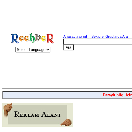
Anasayfaya git
|
Sektörel Gruplarda Ara
Detaylı bilgi içi