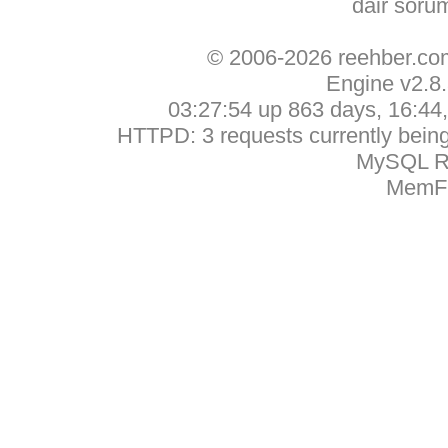
dair soru
© 2006-2026 reehber.c
Engine v2.8
03:27:54 up 863 days, 16:44, 
HTTPD: 3 requests currently being 
MySQL Ru
MemFr