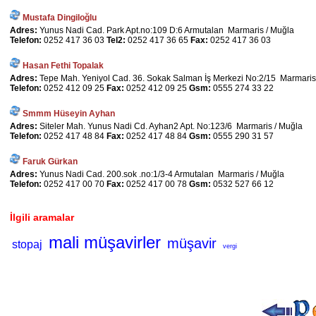
Mustafa Dingiloğlu
Adres:
Yunus Nadi Cad. Park Apt.no:109 D:6 Armutalan Marmaris / Muğla
Telefon:
0252 417 36 03
Tel2:
0252 417 36 65
Fax:
0252 417 36 03
Hasan Fethi Topalak
Adres:
Tepe Mah. Yeniyol Cad. 36. Sokak Salman İş Merkezi No:2/15 Marmaris
Telefon:
0252 412 09 25
Fax:
0252 412 09 25
Gsm:
0555 274 33 22
Smmm Hüseyin Ayhan
Adres:
Siteler Mah. Yunus Nadi Cd. Ayhan2 Apt. No:123/6 Marmaris / Muğla
Telefon:
0252 417 48 84
Fax:
0252 417 48 84
Gsm:
0555 290 31 57
Faruk Gürkan
Adres:
Yunus Nadi Cad. 200.sok .no:1/3-4 Armutalan Marmaris / Muğla
Telefon:
0252 417 00 70
Fax:
0252 417 00 78
Gsm:
0532 527 66 12
İlgili aramalar
mali müşavirler
müşavir
stopaj
vergi