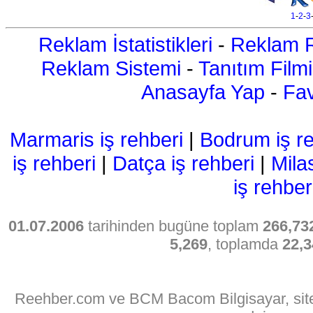
1
-
2
-
3
Reklam İstatistikleri
-
Reklam R
Reklam Sistemi
-
Tanıtım Filmi
Anasayfa Yap
-
Fav
Marmaris iş rehberi
|
Bodrum iş re
iş rehberi
|
Datça iş rehberi
|
Mila
iş rehber
01.07.2006
tarihinden bugüne toplam
266,73
5,269
, toplamda
22,3
Reehber.com ve BCM Bacom Bilgisayar, sitede