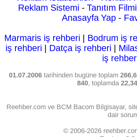
Reklam Sistemi
-
Tanıtım Filmi
Anasayfa Yap
-
Fav
Marmaris iş rehberi
|
Bodrum iş re
iş rehberi
|
Datça iş rehberi
|
Mila
iş rehber
01.07.2006
tarihinden bugüne toplam
266,6
840
, toplamda
22,3
Reehber.com ve BCM Bacom Bilgisayar, sitede
dair soru
© 2006-2026 reehber.c