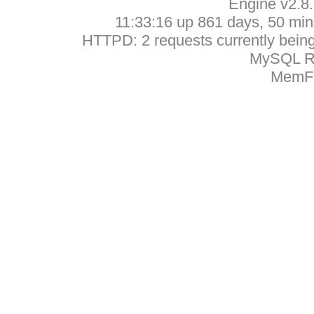
Engine v2.8
11:33:16 up 861 days, 50 min,
HTTPD: 2 requests currently being 
MySQL Ru
MemFr