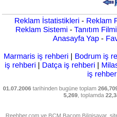
Reklam İstatistikleri
-
Reklam R
Reklam Sistemi
-
Tanıtım Filmi
Anasayfa Yap
-
Fav
Marmaris iş rehberi
|
Bodrum iş re
iş rehberi
|
Datça iş rehberi
|
Mila
iş rehber
01.07.2006
tarihinden bugüne toplam
266,70
5,269
, toplamda
22,3
Reehber.com ve BCM Bacom Bilgisayar, sitede