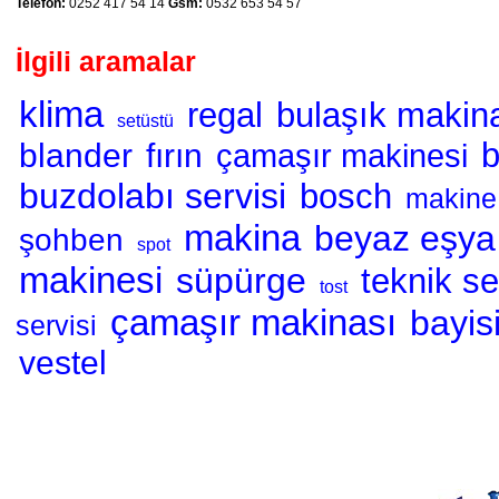
Telefon:
0252 417 54 14
Gsm:
0532 653 54 57
İlgili aramalar
klima
regal
bulaşık makin
setüstü
blander
fırın
çamaşır makinesi
buzdolabı servisi
bosch
makine
makina
beyaz eşya
şohben
spot
makinesi
süpürge
teknik se
tost
çamaşır makinası
bayis
servisi
vestel