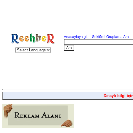
Anasayfaya git
|
Sektörel Gruplarda Ara
Detaylı bilgi içi