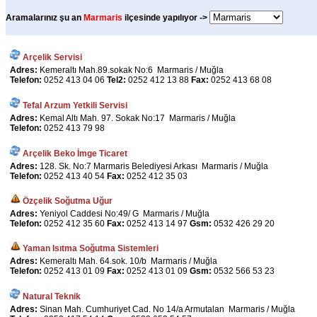
Aramalarınız şu an
Marmaris
ilçesinde yapılıyor ->
Arçelik Servisi
Adres:
Kemeraltı Mah.89.sokak No:6 Marmaris / Muğla
Telefon:
0252 413 04 06
Tel2:
0252 412 13 88
Fax:
0252 413 68 08
Tefal Arzum Yetkili Servisi
Adres:
Kemal Altı Mah. 97. Sokak No:17 Marmaris / Muğla
Telefon:
0252 413 79 98
Arçelik Beko İmge Ticaret
Adres:
128. Sk. No:7 Marmaris Belediyesi Arkası Marmaris / Muğla
Telefon:
0252 413 40 54
Fax:
0252 412 35 03
Özçelik Soğutma Uğur
Adres:
Yeniyol Caddesi No:49/ G Marmaris / Muğla
Telefon:
0252 412 35 60
Fax:
0252 413 14 97
Gsm:
0532 426 29 20
Yaman Isıtma Soğutma Sistemleri
Adres:
Kemeraltı Mah. 64.sok. 10/b Marmaris / Muğla
Telefon:
0252 413 01 09
Fax:
0252 413 01 09
Gsm:
0532 566 53 23
Natural Teknik
Adres:
Sinan Mah. Cumhuriyet Cad. No 14/a Armutalan Marmaris / Muğla