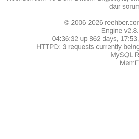
dair soru
© 2006-2026 reehber.c
Engine v2.8
04:36:32 up 862 days, 17:53, 
HTTPD: 3 requests currently being 
MySQL Ru
MemFr