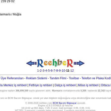
 239 29 02
armaris / Muğla
1
-
2
-
3
-
4
-
5
-
6
-
7
-
8
-
9
-
10
-
11
-
12
 Üye Referansları
-
Reklam Sistemi
-
Tanıtım Filmi
-
Toolbar
-
Telefon ve Plaka Kodl
a Merkez iş rehberi
|
Fethiye iş rehberi
|
Datça iş rehberi
|
Milas iş rehberi
|
Ortaca 
 bugüne toplam
266,699,549
sayfa gösterimi aldık.
Marmaris
veritabanımızda
5,269
, toplamda
22,342
kayıtl
om ve BCM Bacom Bilgisayar, sitede yer alan bilgilerin doğruluğuna veya eksiksizliğine dair sorumluluk ka
© 2006-2026 reehber.com
BCM Bacom Bilgisayar
üyesidir.
Engine v2.8.3 STABLE @ hetzner
18:12:02 up 862 days, 7:29, 0 user, load average: 0.09, 0.06, 0.01
HTTPD: 3 requests currently being processed, 0 workers gracefully restarting,