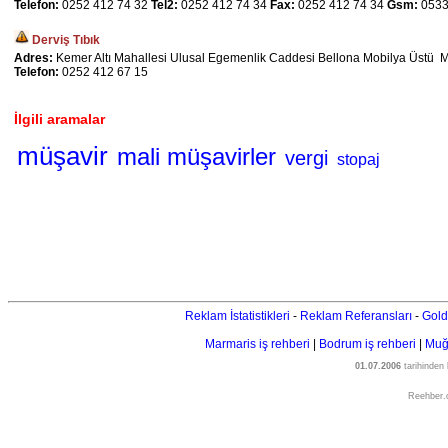
Telefon:
0252 412 74 32
Tel2:
0252 412 74 34
Fax:
0252 412 74 34
Gsm:
0533
Derviş Tıbık
Adres:
Kemer Altı Mahallesi Ulusal Egemenlik Caddesi Bellona Mobilya Üstü M
Telefon:
0252 412 67 15
İlgili aramalar
müşavir
mali müşavirler
vergi
stopaj
Reklam İstatistikleri
-
Reklam Referansları
-
Gold
Marmaris iş rehberi
|
Bodrum iş rehberi
|
Muğl
01.07.2006
tarihinden
Reehber.c