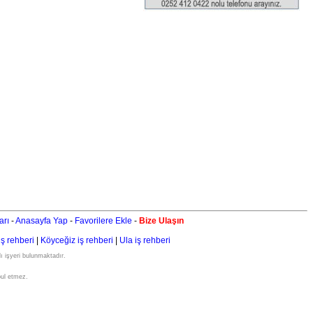
arı
-
Anasayfa Yap
-
Favorilere Ekle
-
Bize Ulaşın
iş rehberi
|
Köyceğiz iş rehberi
|
Ula iş rehberi
ı işyeri bulunmaktadır.
bul etmez.