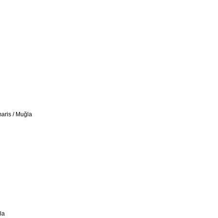
aris / Muğla
la