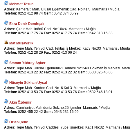
Mehmet Tosun
Adres:
Kemeraltı Mah. Ulusal Egemenlik Cad. No:41/8 Marmaris / Muğla
Telefon:
0252 412 98 74
Gsm:
0542 374 05 99
Esra Deniz Demirçalı
Adres:
Çıldır Mah. İnönü Cad. No:10/z4 Marmaris / Muğla
Telefon:
0252 417 75 74
Fax:
0252 417 75 74
Gsm:
0542 313 15 33
Mat Müşavirlik
Adres:
Tepe Mah. Yeniyol Cad. Tektaş İş Merkezi Kat:3 No:33 Marmaris / Muğla
Telefon:
0252 412 28 29
Fax:
0252 413 06 24
Smmm Yıldıray Aşker
Adres:
Tepe Mah. Ulusal Egemenlik Caddesi No:24/3 Gökmen İş Merkezi Marm
Telefon:
0252 413 22 32
Fax:
0252 413 22 32
Gsm:
0533 026 46 66
Hüseyin Gökhan Uysal
Adres:
Tepe Mah. Kordon Cad. No: 6 Kat:3 Marmaris / Muğla
Telefon:
0252 413 53 76
Fax:
0252 413 53 76
Gsm:
0532 546 18 01
Akın Özdemir
Adres:
Cumhuriyet Mah.deniz Sok.no:25 İçmeler Marmaris / Muğla
Telefon:
0252 455 22 42
Gsm:
0543 231 16 99
Özlen Çelik
Adres:
Tepe Mah. Yeniyol Caddesi Yüce İşmerkezi Kat:1 No:32 Marmaris / Muğ