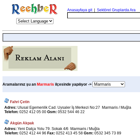
Anasayfaya git
|
Sektörel Gruplarda Ara
Aramalarınız şu an
Marmaris
ilçesinde yapılıyor ->
Fahri Çetin
Adres:
Ulusal Egemenlik Cad. Uysaler İş Merkezi No:27 Marmaris / Muğla
Telefon:
0252 412 05 00
Gsm:
0532 544 46 22
Akgün Akpak
Adres:
Yeni Datça Yolu 79. Sokak 4/6 Marmaris / Muğla
Telefon:
0252 412 44 96
Fax:
0252 413 45 58
Gsm:
0532 345 73 89