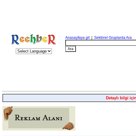
Anasayfaya git
|
Sektörel Gruplarda Ara
Detaylı bilgi içi