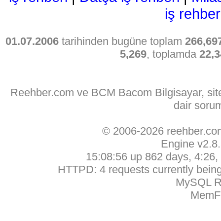
iş rehber
01.07.2006
tarihinden bugüne toplam
266,69
5,269
, toplamda
22,3
Reehber.com ve BCM Bacom Bilgisayar, sitede
dair soru
© 2006-2026 reehber.c
Engine v2.8
15:08:56 up 862 days, 4:26, 
HTTPD: 4 requests currently being 
MySQL Ru
MemFr