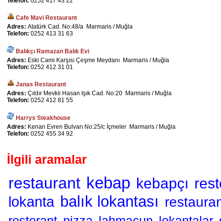
Telefon:
0252 417 43 22
Cafe Mavi Restaurant
Adres:
Atatürk Cad. No:48/a Marmaris / Muğla
Telefon:
0252 413 31 63
Balıkçı Ramazan Balık Evi
Adres:
Eski Cami Karşısı Çeşme Meydanı Marmaris / Muğla
Telefon:
0252 412 31 01
Janas Restaurant
Adres:
Çıldır Mevkii Hasan Işık Cad. No:20 Marmaris / Muğla
Telefon:
0252 412 81 55
Harrys Steakhouse
Adres:
Kenan Evren Bulvarı No:25/c İçmeler Marmaris / Muğla
Telefon:
0252 455 34 92
İlgili aramalar
kebap
restaurant
kebapçı
rest
balık lokantası
lokanta
restauran
restorant
pizza
lahmacun
lokantalar