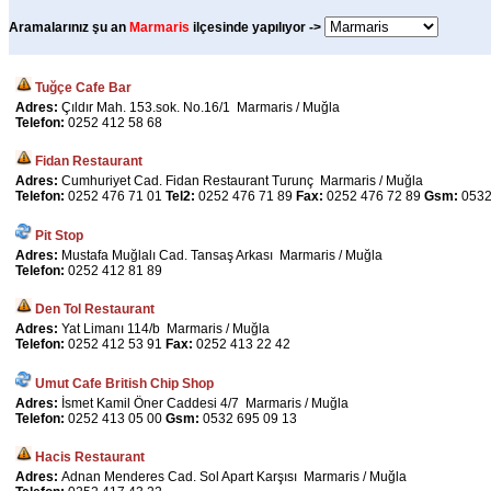
Aramalarınız şu an
Marmaris
ilçesinde yapılıyor ->
Tuğçe Cafe Bar
Adres:
Çıldır Mah. 153.sok. No.16/1 Marmaris / Muğla
Telefon:
0252 412 58 68
Fidan Restaurant
Adres:
Cumhuriyet Cad. Fidan Restaurant Turunç Marmaris / Muğla
Telefon:
0252 476 71 01
Tel2:
0252 476 71 89
Fax:
0252 476 72 89
Gsm:
0532
Pit Stop
Adres:
Mustafa Muğlalı Cad. Tansaş Arkası Marmaris / Muğla
Telefon:
0252 412 81 89
Den Tol Restaurant
Adres:
Yat Limanı 114/b Marmaris / Muğla
Telefon:
0252 412 53 91
Fax:
0252 413 22 42
Umut Cafe British Chip Shop
Adres:
İsmet Kamil Öner Caddesi 4/7 Marmaris / Muğla
Telefon:
0252 413 05 00
Gsm:
0532 695 09 13
Hacis Restaurant
Adres:
Adnan Menderes Cad. Sol Apart Karşısı Marmaris / Muğla