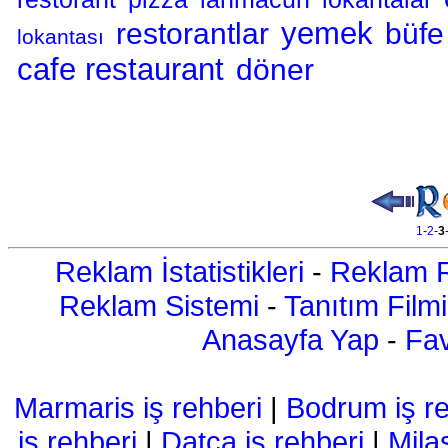
yemek
restorantlar
büfe
lokantası
cafe restaurant
döner
1
-
2
-
3
Reklam İstatistikleri
-
Reklam R
Reklam Sistemi
-
Tanıtım Filmi
Anasayfa Yap
-
Fav
Marmaris iş rehberi
|
Bodrum iş re
iş rehberi
|
Datça iş rehberi
|
Mila