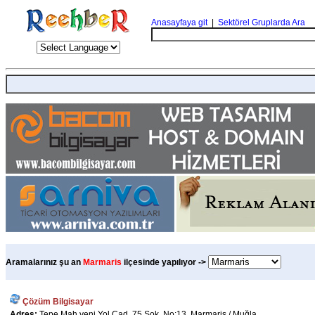
Anasayfaya git
|
Sektörel Gruplarda Ara
Aramalarınız şu an
Marmaris
ilçesinde yapılıyor ->
Çözüm Bilgisayar
Adres:
Tepe Mah.yeni Yol Cad. 75 Sok. No:13 Marmaris / Muğla