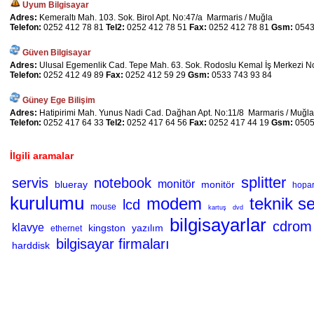
Uyum Bilgisayar
Adres:
Kemeraltı Mah. 103. Sok. Birol Apt. No:47/a Marmaris / Muğla
Telefon:
0252 412 78 81
Tel2:
0252 412 78 51
Fax:
0252 412 78 81
Gsm:
0543
Güven Bilgisayar
Adres:
Ulusal Egemenlik Cad. Tepe Mah. 63. Sok. Rodoslu Kemal İş Merkezi N
Telefon:
0252 412 49 89
Fax:
0252 412 59 29
Gsm:
0533 743 93 84
Güney Ege Bilişim
Adres:
Hatipirimi Mah. Yunus Nadi Cad. Dağhan Apt. No:11/8 Marmaris / Muğla
Telefon:
0252 417 64 33
Tel2:
0252 417 64 56
Fax:
0252 417 44 19
Gsm:
0505
İlgili aramalar
splitter
servis
notebook
monitör
blueray
monitör
hopar
kurulumu
modem
teknik se
lcd
mouse
kartuş
dvd
bilgisayarlar
cdrom
klavye
kingston
yazılım
ethernet
bilgisayar firmaları
harddisk