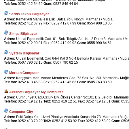
Telefon:
0252 412 54 69
Gsm:
0537 846 44 84
Servis Teknik Bilgisayar
Adres:
Kemer Altı Mahallesi Eski Datca Yolu No:24 Marmaris / Muğla
Telefon:
0252 412 07 99
Fax:
0252 412 07 99
Gsm:
0554 908 13 05
Simge Bilgisayar
Adres:
Ulusal Egemenlik Cad. 61. Sok. Tokgöz Apt. Kat:2 Daire:8 Marmaris / M
Telefon:
0252 412 99 91
Fax:
0252 412 99 92
Gsm:
0555 990 64 51
System Bilgisayar
Adres:
Ulusal Egemenlik Cad 64/4 Kat 3 No 4 Bellona Karsisi Marmaris / Muğl
Telefon:
0507 790 62 15
Gsm:
0507 790 62 15
Mercan Computer
Adres:
Karşıyaka Mah. Adnan Menderes Cad. 72 Sok. No: 2/3 Marmaris / Muğl
Telefon:
0252 413 46 83
Fax:
0252 413 46 83
Gsm:
0505 763 83 50
Akernet Bilgisayar My Computer
Adres:
Cumhuriyet Cad Atatürk Blv. Ökkeş Center No:101 D:2 Beldibi Marmaris
Telefon:
0252 419 12 12
Tel2:
0252 419 12 51
Fax:
0252 419 12 51
Gsm:
0535
Computer City
Adres:
Eski Datça Yolu Üzeri Pinokyo Anaokulu Karşısı No:73 Marmaris / Muğl
Telefon:
0252 413 70 20
Tel2:
0252 412 53 92
Fax:
0252 412 53 92
Gsm:
0506