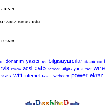
 763 05 69
o:17 Daire:14 Marmaris / Muğla
 677 95 59
bilgisayarcılar
yazıcı
donanım
dizüstü
lör
fare
cpu
cat5
wire
rvis
adsl
bilgisayarcı
network
kamera
toner
wifi
power
ekran
internet
webcam
teknik
bilişim