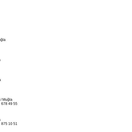
uğla
a
a
 / Muğla
 678 49 55
a
 875 10 51