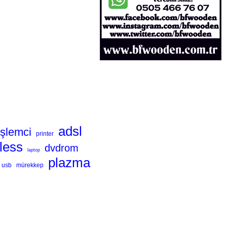
adsl
işlemci
printer
less
dvdrom
laptop
plazma
usb
mürekkep