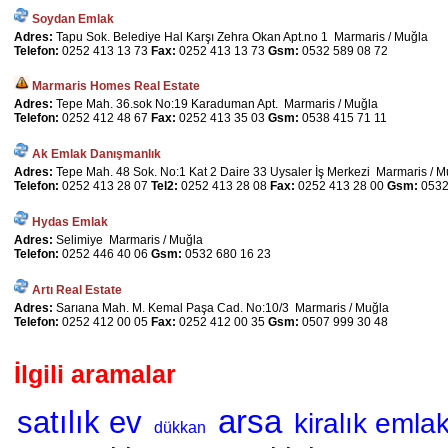
Soydan Emlak
Adres:
Tapu Sok. Belediye Hal Karşı Zehra Okan Apt.no 1 Marmaris / Muğla
Telefon:
0252 413 13 73
Fax:
0252 413 13 73
Gsm:
0532 589 08 72
Marmaris Homes Real Estate
Adres:
Tepe Mah. 36.sok No:19 Karaduman Apt. Marmaris / Muğla
Telefon:
0252 412 48 67
Fax:
0252 413 35 03
Gsm:
0538 415 71 11
Ak Emlak Danışmanlık
Adres:
Tepe Mah. 48 Sok. No:1 Kat 2 Daire 33 Uysaler İş Merkezi Marmaris / M
Telefon:
0252 413 28 07
Tel2:
0252 413 28 08
Fax:
0252 413 28 00
Gsm:
0532
Hydas Emlak
Adres:
Selimiye Marmaris / Muğla
Telefon:
0252 446 40 06
Gsm:
0532 680 16 23
Artı Real Estate
Adres:
Sarıana Mah. M. Kemal Paşa Cad. No:10/3 Marmaris / Muğla
Telefon:
0252 412 00 05
Fax:
0252 412 00 35
Gsm:
0507 999 30 48
İlgili aramalar
arsa
satılık ev
kiralık emla
dükkan