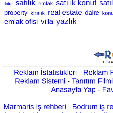
satılık
satılık konut
satı
emlak
daire
real estate
property
daire
kiralık
konu
yazlık
emlak ofisi
villa
1
-
2
-
3
-
4
Reklam İstatistikleri
-
Reklam R
Reklam Sistemi
-
Tanıtım Filmi
Anasayfa Yap
-
Fav
Marmaris iş rehberi
|
Bodrum iş re