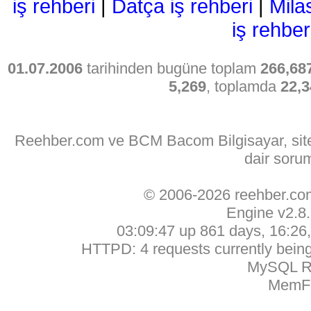
iş rehberi
|
Datça iş rehberi
|
Mila
iş rehber
01.07.2006
tarihinden bugüne toplam
266,68
5,269
, toplamda
22,3
Reehber.com ve BCM Bacom Bilgisayar, sitede
dair soru
© 2006-2026 reehber.c
Engine v2.8
03:09:47 up 861 days, 16:26, 
HTTPD: 4 requests currently being 
MySQL Ru
MemFr