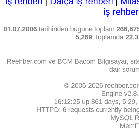
iş rehberi
|
Datça iş rehberi
|
Mila
iş rehber
01.07.2006
tarihinden bugüne toplam
266,67
5,269
, toplamda
22,3
Reehber.com ve BCM Bacom Bilgisayar, sitede
dair soru
© 2006-2026 reehber.c
Engine v2.8
16:12:25 up 861 days, 5:29, 
HTTPD: 6 requests currently being 
MySQL Ru
MemFr