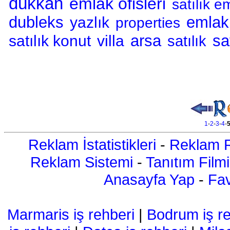
dükkan
emlak ofisleri
satılık e
dubleks
emlak
yazlık
properties
arsa
sa
satılık konut
villa
satılık
1
-
2
-
3
-
4
-
Reklam İstatistikleri
-
Reklam R
Reklam Sistemi
-
Tanıtım Filmi
Anasayfa Yap
-
Fav
Marmaris iş rehberi
|
Bodrum iş re