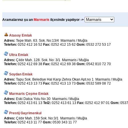
Aramalarınız şu an
Marmaris
ilçesinde yapılıyor ->
Atasoy Emlak
Adres:
Tepe Mah. 63. Sok. No:13/4 Marmaris / Muğla
Telefon:
0252 412 16 52
Fax:
0252 412 15 62
Gsm:
0532 272 53 17
Ultra Emlak
Adres:
Çıldır Mah. 128. Sok. No: 3/1 Marmaris / Muğla
Telefon:
0252 412 69 38
Fax:
0252 412 69 38
Gsm:
0542 810 72 70
Soydan Emlak
Adres:
Tapu Sok. Belediye Hal Karşı Zehra Okan Apt.no 1 Marmaris / Muğla
Telefon:
0252 413 13 73
Fax:
0252 413 13 73
Gsm:
0532 589 08 72
Marmaris Çeşme Emlak
Adres:
Eski Datca Yolu No 30 Marmaris / Muğla
Telefon:
0252 413 61 13
Tel2:
0252 413 61 13
Fax:
0252 412 97 01
Gsm:
0537
Prestij Gayrimenkul
Adres:
Çıldır Mah. 159 Sok. No:3/1 Marmaris / Muğla
Telefon:
0252 413 11 77
Gsm:
0530 343 11 77