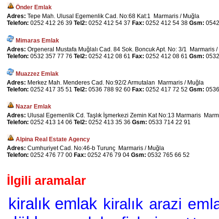
Önder Emlak
Adres:
Tepe Mah. Ulusal Egemenlik Cad. No:68 Kat:1 Marmaris / Muğla
Telefon:
0252 412 26 39
Tel2:
0252 412 54 37
Fax:
0252 412 54 38
Gsm:
0542
Mimaras Emlak
Adres:
Orgeneral Mustafa Muğlalı Cad. 84 Sok. Boncuk Apt. No: 3/1 Marmaris /
Telefon:
0532 357 77 76
Tel2:
0252 412 08 61
Fax:
0252 412 08 61
Gsm:
0532
Muazzez Emlak
Adres:
Merkez Mah. Menderes Cad. No:92/2 Armutalan Marmaris / Muğla
Telefon:
0252 417 35 51
Tel2:
0536 788 92 60
Fax:
0252 417 72 52
Gsm:
0536
Nazar Emlak
Adres:
Ulusal Egemenlik Cd. Taşlık İşmerkezi Zemin Kat No:13 Marmaris Marma
Telefon:
0252 413 14 06
Tel2:
0252 413 35 36
Gsm:
0533 714 22 91
Alpina Real Estate Agency
Adres:
Cumhuriyet Cad. No:46-b Turunç Marmaris / Muğla
Telefon:
0252 476 77 00
Fax:
0252 476 79 04
Gsm:
0532 765 66 52
İlgili aramalar
kiralık emlak
emla
kiralık
arazi