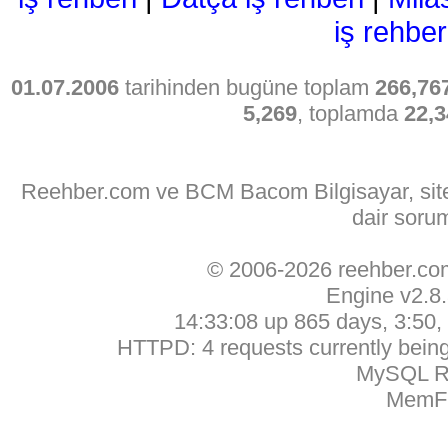
iş rehber
01.07.2006
tarihinden bugüne toplam
266,76
5,269
, toplamda
22,3
Reehber.com ve BCM Bacom Bilgisayar, sitede
dair soru
© 2006-2026 reehber.c
Engine v2.8
14:33:08 up 865 days, 3:50, 
HTTPD: 4 requests currently being 
MySQL Ru
MemFr