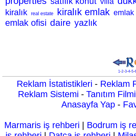
properties
dük
satılık konut
villa
kiralık emlak
kiralık
emlak 
real estate
daire
emlak ofisi
yazlık
1
-
2
-
3
-
4
-
5
-
Reklam İstatistikleri
-
Reklam R
Reklam Sistemi
-
Tanıtım Filmi
Anasayfa Yap
-
Fav
Marmaris iş rehberi
|
Bodrum iş re
iş rehberi
|
Datça iş rehberi
|
Mila