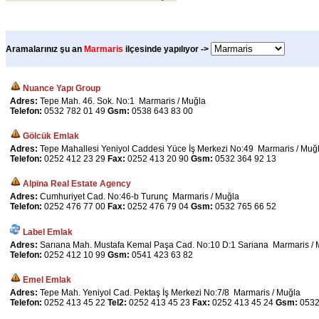
Aramalarınız şu an
Marmaris
ilçesinde yapılıyor ->
Nuance Yapı Group
Adres:
Tepe Mah. 46. Sok. No:1 Marmaris / Muğla
Telefon:
0532 782 01 49
Gsm:
0538 643 83 00
Gölcük Emlak
Adres:
Tepe Mahallesi Yeniyol Caddesi Yüce İş Merkezi No:49 Marmaris / Muğ
Telefon:
0252 412 23 29
Fax:
0252 413 20 90
Gsm:
0532 364 92 13
Alpina Real Estate Agency
Adres:
Cumhuriyet Cad. No:46-b Turunç Marmaris / Muğla
Telefon:
0252 476 77 00
Fax:
0252 476 79 04
Gsm:
0532 765 66 52
Label Emlak
Adres:
Sarıana Mah. Mustafa Kemal Paşa Cad. No:10 D:1 Sariana Marmaris / 
Telefon:
0252 412 10 99
Gsm:
0541 423 63 82
Emel Emlak
Adres:
Tepe Mah. Yeniyol Cad. Pektaş İş Merkezi No:7/8 Marmaris / Muğla
Telefon:
0252 413 45 22
Tel2:
0252 413 45 23
Fax:
0252 413 45 24
Gsm:
0532