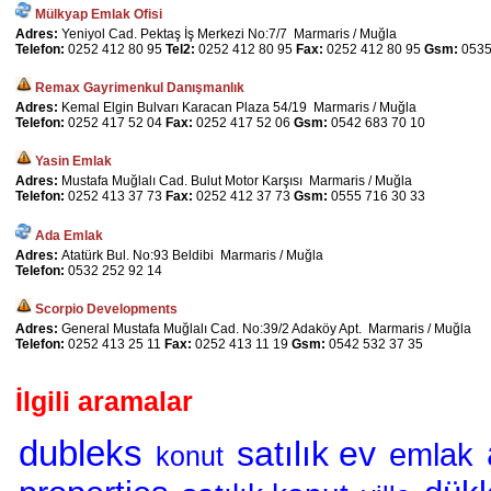
Mülkyap Emlak Ofisi
Adres:
Yeniyol Cad. Pektaş İş Merkezi No:7/7 Marmaris / Muğla
Telefon:
0252 412 80 95
Tel2:
0252 412 80 95
Fax:
0252 412 80 95
Gsm:
0535
Remax Gayrimenkul Danışmanlık
Adres:
Kemal Elgin Bulvarı Karacan Plaza 54/19 Marmaris / Muğla
Telefon:
0252 417 52 04
Fax:
0252 417 52 06
Gsm:
0542 683 70 10
Yasin Emlak
Adres:
Mustafa Muğlalı Cad. Bulut Motor Karşısı Marmaris / Muğla
Telefon:
0252 413 37 73
Fax:
0252 412 37 73
Gsm:
0555 716 30 33
Ada Emlak
Adres:
Atatürk Bul. No:93 Beldibi Marmaris / Muğla
Telefon:
0532 252 92 14
Scorpio Developments
Adres:
General Mustafa Muğlalı Cad. No:39/2 Adaköy Apt. Marmaris / Muğla
Telefon:
0252 413 25 11
Fax:
0252 413 11 19
Gsm:
0542 532 37 35
İlgili aramalar
dubleks
satılık ev
emlak
konut