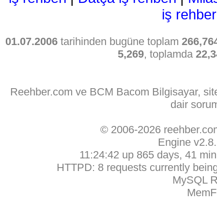
iş rehber
01.07.2006
tarihinden bugüne toplam
266,76
5,269
, toplamda
22,3
Reehber.com ve BCM Bacom Bilgisayar, sitede
dair soru
© 2006-2026 reehber.c
Engine v2.8
11:24:42 up 865 days, 41 min,
HTTPD: 8 requests currently being 
MySQL Ru
MemFr