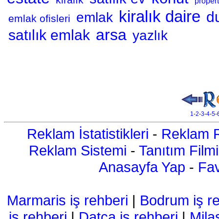
propert
kiralık daire
d
emlak
emlak ofisleri
arsa
satılık emlak
yazlık
1
-
2
-
3
-
4
-
5
-
Reklam İstatistikleri
-
Reklam R
Reklam Sistemi
-
Tanıtım Filmi
Anasayfa Yap
-
Fav
Marmaris iş rehberi
|
Bodrum iş re
iş rehberi
|
Datça iş rehberi
|
Mila