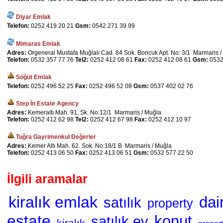
Diyar Emlak
Telefon:
0252 419 20 21
Gsm:
0542 271 39 99
Mimaras Emlak
Adres:
Orgeneral Mustafa Muğlalı Cad. 84 Sok. Boncuk Apt. No: 3/1 Marmaris /
Telefon:
0532 357 77 76
Tel2:
0252 412 08 61
Fax:
0252 412 08 61
Gsm:
0532
Söğüt Emlak
Telefon:
0252 496 52 25
Fax:
0252 496 52 08
Gsm:
0537 402 02 76
Step İn Estate Agency
Adres:
Kemeraltı Mah. 91. Sk. No:12/1 Marmaris / Muğla
Telefon:
0252 412 62 98
Tel2:
0252 412 67 98
Fax:
0252 412 10 97
Tuğra Gayrimenkul Değerler
Adres:
Kemer Altı Mah. 62. Sok. No:18/1 B Marmaris / Muğla
Telefon:
0252 413 06 50
Fax:
0252 413 06 51
Gsm:
0532 577 22 50
İlgili aramalar
kiralık emlak
dai
satılık
property
estate
konut
satılık ev
kiralık