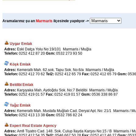
Aramalarınız şu an
Marmaris
ilçesinde yapılıyor ->
Uygar Emlak
Adres:
Eski Datça Yolu No:19/101 Marmaris / Muğla
Telefon:
0252 412 87 20
Gsm:
0532 273 93 50
Köşk Emlak
Adres:
Kemeraltı Mah. 62.sok. Tapu Sok. No:6/a Marmaris / Muğla
Telefon:
0252 412 70 62
Tel2:
0252 412 65 79
Fax:
0252 412 65 79
Gsm:
0536
Beldibi Emlak
Adres:
Karşıyaka Mah. Aydoğdu Sok. No:7 Beldibi Marmaris / Muğla
Telefon:
0252 419 01 57
Fax:
0252 419 01 57
Gsm:
0536 338 86 87
Yağız Emlak
Adres:
Kemeraltı Mah. Mustafa Muğlalı Cad. Deryal Apt. No: 21/1 Marmaris / M
Telefon:
0252 413 13 38
Gsm:
0532 786 82 24
Expert Real Estate Agency
Adres:
Amfi Tiyatro Cad. 148. Sok. Culup İlayda Karşısı No:15 / B Marmaris / M
Telefon:
0252 412 54 35
Tel2:
0546 667 50 28
Fax:
0252 412 46 27
Gsm:
0532