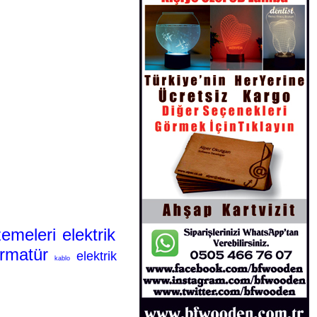
zemeleri
elektrik
rmatür
elektrik
kablo