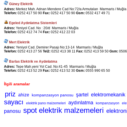
Güney Elektrik
Adres:
Merkez Mah. Adnan Mendere Cad No:72/a Armutalan Marmaris / Muğla
Telefon:
0252 417 50 90
Fax:
0252 417 50 90
Gsm:
0532 417 49 71
Egeled Aydınlatma Sistemleri
Adres:
Yeniyol Cad. No : 20/d Marmaris / Muğla
Telefon:
0252 412 74 74
Fax:
0252 412 22 03
Mert Elektrik
Adres:
Yeniyol Cad. Demirer Pasajı No:13-14 Marmaris / Muğla
Telefon:
0252 413 27 56
Tel2:
0252 413 38 11
Fax:
0252 413 59 50
Gsm:
0506
Barlas Elektrik ve Aydınlatma
Adres:
Tepe Mah.yeni Yol Cad. No:41-45 Marmaris / Muğla
Telefon:
0252 413 52 29
Fax:
0252 413 52 30
Gsm:
0555 990 65 50
İlgili aramalar
priz
şartel
elektromekanik
ahize
kompanzasyon panosu
sayacı
aydınlatma
elektrik pano malzemeleri
kompanzasyon
ele
spot elektrik malzemeleri
elektro
panosu