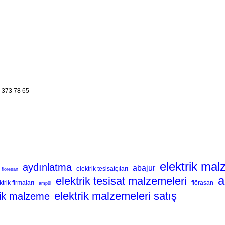
 373 78 65
elektrik mal
aydınlatma
abajur
elektrik tesisatçıları
floresan
a
elektrik tesisat malzemeleri
ktrik firmaları
flörasan
ampül
elektrik malzemeleri satış
nik malzeme