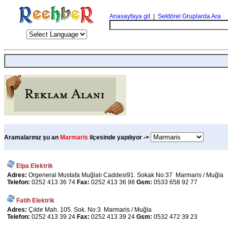
Anasayfaya git
|
Sektörel Gruplarda Ara
Aramalarınız şu an
Marmaris
ilçesinde yapılıyor ->
Elpa Elektrik
Adres:
Orgeneral Mustafa Muğlalı Caddesi91. Sokak No:37 Marmaris / Muğla
Telefon:
0252 413 36 74
Fax:
0252 413 36 98
Gsm:
0533 658 92 77
Fatih Elektrik
Adres:
Çıldır Mah. 105. Sok. No:3 Marmaris / Muğla
Telefon:
0252 413 39 24
Fax:
0252 413 39 24
Gsm:
0532 472 39 23