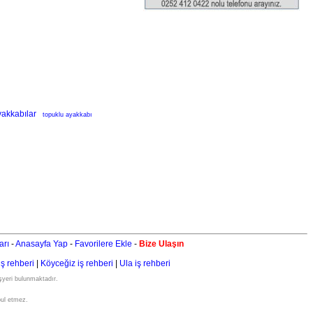
yakkabılar
topuklu ayakkabı
arı
-
Anasayfa Yap
-
Favorilere Ekle
-
Bize Ulaşın
iş rehberi
|
Köyceğiz iş rehberi
|
Ula iş rehberi
işyeri bulunmaktadır.
bul etmez.