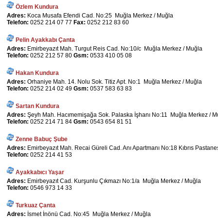
Özlem Kundura
Adres:
Koca Musafa Efendi Cad. No:25 Muğla Merkez / Muğla
Telefon:
0252 214 07 77
Fax:
0252 212 83 60
Pelin Ayakkabı Çanta
Adres:
Emirbeyazıt Mah. Turgut Reis Cad. No:10/c Muğla Merkez / Muğla
Telefon:
0252 212 57 80
Gsm:
0533 410 05 08
Hakan Kundura
Adres:
Orhaniye Mah. 14. Nolu Sok. Titiz Apt. No:1 Muğla Merkez / Muğla
Telefon:
0252 214 02 49
Gsm:
0537 583 63 83
Sartan Kundura
Adres:
Şeyh Mah. Hacımemişağa Sok. Palaska İşhanı No:11 Muğla Merkez / M
Telefon:
0252 214 71 84
Gsm:
0543 654 81 51
Zenne Babuç Şube
Adres:
Emirbeyazıt Mah. Recai Güreli Cad. Anı Apartmanı No:18 Kıbrıs Pastane
Telefon:
0252 214 41 53
Ayakkabıcı Yaşar
Adres:
Emirbeyazıt Cad. Kurşunlu Çıkmazı No:1/a Muğla Merkez / Muğla
Telefon:
0546 973 14 33
Turkuaz Çanta
Adres:
İsmet İnönü Cad. No:45 Muğla Merkez / Muğla