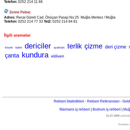
Telefon:
0252 214 11 66
Zenne Pabuç
Adres:
Recai Güreli Cad. Önüçan Pasajı No:25 Muğla Merkez / Muğla
Telefon:
0252 214 77 33
Tel2:
0252 214 84 81
İlgili aramalar
dericiler
terlik
çizme
deri çizme
kösele
babet
ayakkabı
kundura
çanta
eldiven
Reklam İstatistikleri
-
Reklam Referansları
-
Gold
Marmaris iş rehberi
|
Bodrum iş rehberi
|
Muğl
01.07.2006
tarihin
Reehber.c