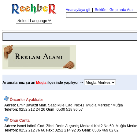
Anasayfaya git
|
Sektörel Gruplarda Ara
Aramalarınız şu an
Mugla
ilçesinde yapılıyor ->
Öncerler Ayakkabı
Adres:
Emir Bayazıt Mah. Saatlikule Cad. No:41 Muğla Merkez / Muğla
Telefon:
0252 212 24 26
Gsm:
0530 518 86 57
Onur Çanta
Adres:
İsmet İnönü Cad. Zihni Derin Alışveriş Merkezi Kat:2 No:50 Muğla Merke
Telefon:
0252 212 76 66
Fax:
0252 214 92 05
Gsm:
0536 469 02 02