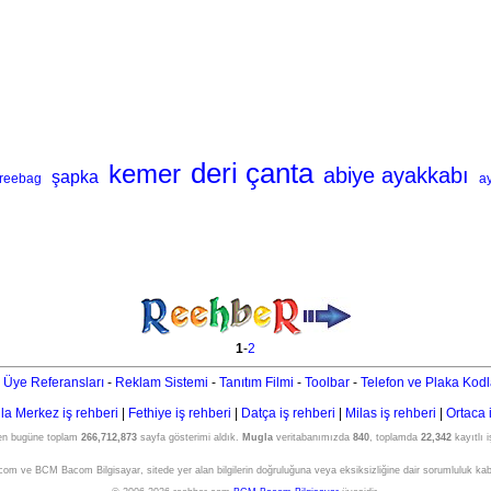
deri çanta
kemer
abiye ayakkabı
şapka
freebag
a
1
-
2
 Üye Referansları
-
Reklam Sistemi
-
Tanıtım Filmi
-
Toolbar
-
Telefon ve Plaka Kodl
a Merkez iş rehberi
|
Fethiye iş rehberi
|
Datça iş rehberi
|
Milas iş rehberi
|
Ortaca 
den bugüne toplam
266,712,873
sayfa gösterimi aldık.
Mugla
veritabanımızda
840
, toplamda
22,342
kayıtlı 
om ve BCM Bacom Bilgisayar, sitede yer alan bilgilerin doğruluğuna veya eksiksizliğine dair sorumluluk ka